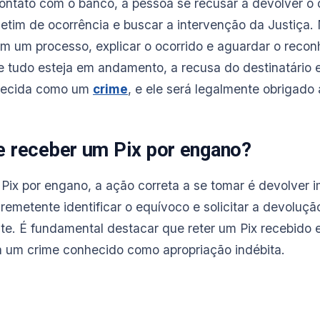
ntato com o banco, a pessoa se recusar a devolver o d
letim de ocorrência e buscar a intervenção da Justiça.
om um processo, explicar o ocorrido e aguardar o recon
e tudo esteja em andamento, a recusa do destinatário 
nhecida como um
crime
, e ele será legalmente obrigado a
e receber um Pix por engano?
Pix por engano, a ação correta a se tomar é devolver 
 remetente identificar o equívoco e solicitar a devoluçã
nte. É fundamental destacar que reter um Pix recebid
a um crime conhecido como apropriação indébita.