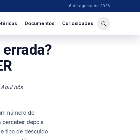
6 de agosto de 2026
téricas
Documentos
Curiosidades
 errada?
ER
 Aqui nós
 um número de
a perceber depois
se tipo de descuido