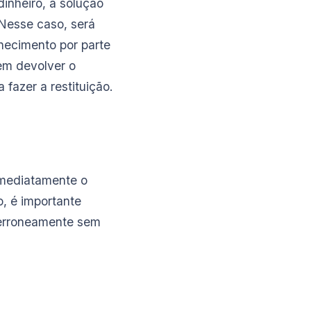
inheiro, a solução
 Nesse caso, será
hecimento por parte
em devolver o
 fazer a restituição.
imediatamente o
o, é importante
o erroneamente sem