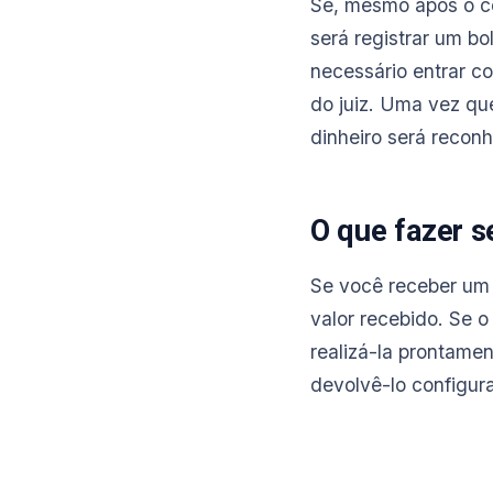
Se, mesmo após o co
será registrar um bo
necessário entrar c
do juiz. Uma vez qu
dinheiro será reco
O que fazer s
Se você receber um 
valor recebido. Se o
realizá-la prontame
devolvê-lo configur