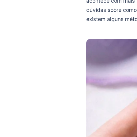
acontece com mais f
dúvidas sobre como 
existem alguns méto