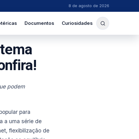
8 de agosto de 2026
téricas
Documentos
Curiosidades
stema
nfira!
que podem
popular para
a a uma série de
t, flexibilização de