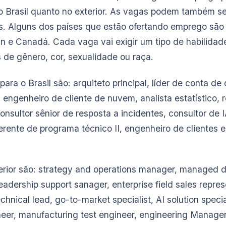
no Brasil quanto no exterior. As vagas podem também s
is. Alguns dos países que estão ofertando emprego são
an e Canadá. Cada vaga vai exigir um tipo de habilidad
es de gênero, cor, sexualidade ou raça.
ra o Brasil são: arquiteto principal, líder de conta de 
, engenheiro de cliente de nuvem, analista estatístico,
sultor sênior de resposta a incidentes, consultor de I
ente de programa técnico II, engenheiro de clientes 
erior são: strategy and operations manager, managed d
eadership support sanager, enterprise field sales repre
chnical lead, go-to-market specialist, AI solution specia
eer, manufacturing test engineer, engineering Manage