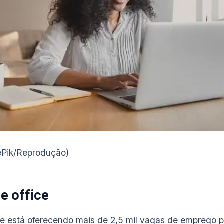
ePik/Reprodução)
e office
 está oferecendo mais de 2,5 mil vagas de emprego p