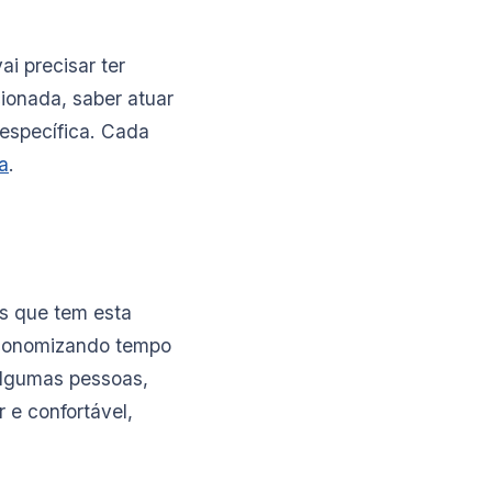
i precisar ter
cionada, saber atuar
 específica. Cada
a
.
s que tem esta
 economizando tempo
 algumas pessoas,
 e confortável,