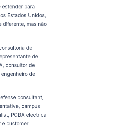
e estender para
 os Estados Unidos,
e diferente, mas não
consultoria de
 representante de
A, consultor de
e engenheiro de
efense consultant,
sentative, campus
list, PCBA electrical
r e customer