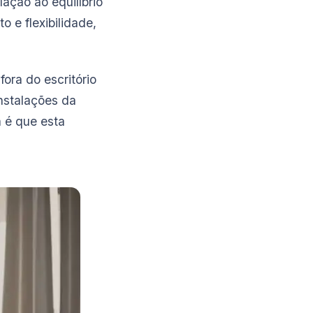
ação ao equilíbrio
o e flexibilidade,
fora do escritório
instalações da
 é que esta
.