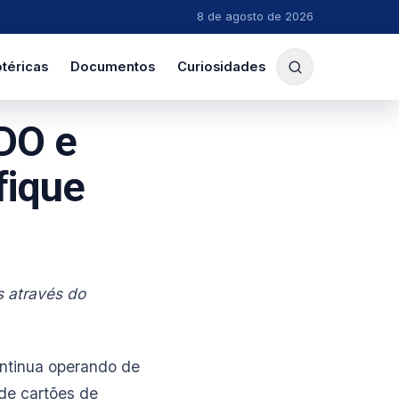
8 de agosto de 2026
téricas
Documentos
Curiosidades
DO e
fique
s através do
ontinua operando de
 de cartões de