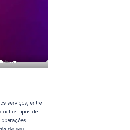
flickr.com
os serviços, entre
 outros tipos de
s operações
avés de seu