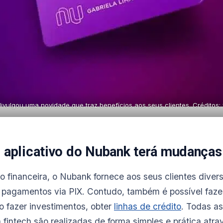
vulgou uma novidade que traz benefícios aos seus clientes. Créditos: 
o aplicativo do Nubank terá mudanças
 financeira, o Nubank fornece aos seus clientes divers
e pagamentos via PIX. Contudo, também é possível fazer
o fazer investimentos, obter
linhas de crédito
. Todas a
a fintech são realizadas de forma simples e prática atr