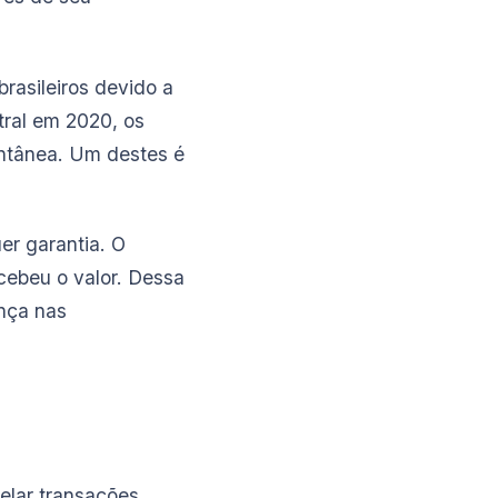
rasileiros devido a
tral em 2020, os
antânea. Um destes é
er garantia. O
cebeu o valor. Dessa
nça nas
celar transações