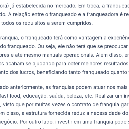
ra) já estabelecida no mercado. Em troca, a franquead
do. A relação entre o franqueado e a franqueadora é r
 todos os requisitos a serem cumpridos.
franquia, o franqueado terá como vantagem a experiênc
 do franqueado. Ou seja, ele não terá que se preocupa
ores e até mesmo manuais operacionais. Além disso, e
s acabam se ajudando para obter melhores resultados
to dos lucros, beneficiando tanto franqueado quanto
ado anteriormente, as franquias podem atuar nos mais 
ast food, educação, saúda, beleza, etc. Realizar um in
 visto que por muitas vezes o contrato de franquia gar
ém disso, a estrutura fornecida reduz a necessidade do
egócio. Por outro lado, investir em uma franquia pode 