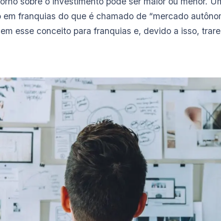
etorno sobre o investimento pode ser maior ou menor. 
nto em franquias do que é chamado de “mercado autôno
m esse conceito para franquias e, devido a isso, trar