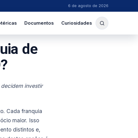
6 de agosto de 2026
téricas
Documentos
Curiosidades
uia de
?
 decidem investir
to. Cada franquia
ócio maior. Isso
nto distintos e,