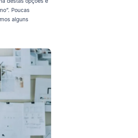
Uma destas opções é
mo”. Poucas
emos alguns