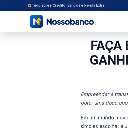
Tudo sobre Crédito, Bancos e Renda Extra
FAÇA 
GANHE
Empreender é trans
pote, uma doce opo
Em um mundo movido
simples escolha, é