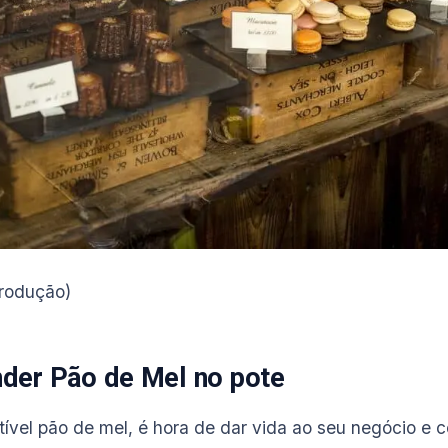
rodução)
der Pão de Mel no pote
stível pão de mel, é hora de dar vida ao seu negócio e