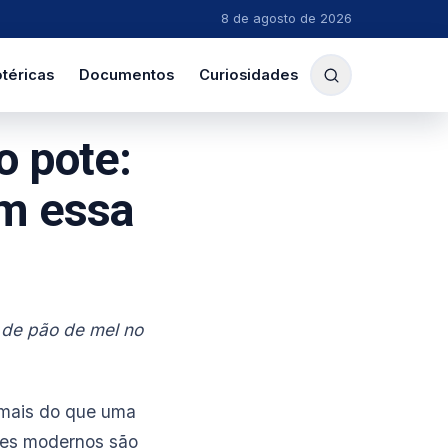
8 de agosto de 2026
téricas
Documentos
Curiosidades
 pote:
m essa
 de pão de mel no
 mais do que uma
res modernos são