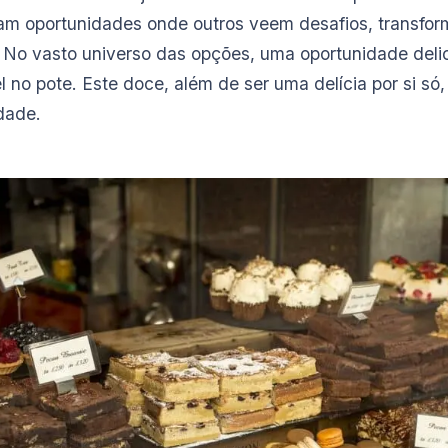
am oportunidades onde outros veem desafios, transfo
 No vasto universo das opções, uma oportunidade delic
 no pote. Este doce, além de ser uma delícia por si s
idade.