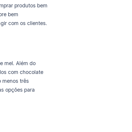
omprar produtos bem
mpre bem
gir com os clientes.
de mel. Além do
ados com chocolate
o menos três
vas opções para