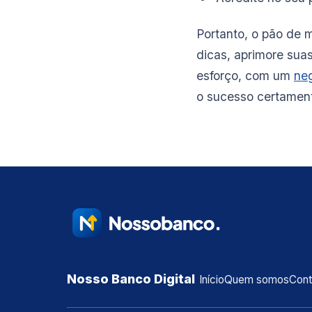
Portanto, o pão de 
dicas, aprimore suas
esforço, com um
ne
o sucesso certament
Nosso Banco Digital
Início
Quem somos
Con