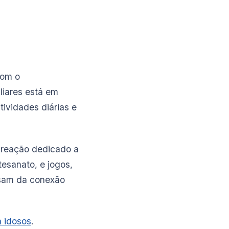
Com o
liares está em
tividades diárias e
ecreação dedicado a
esanato, e jogos,
isam da conexão
 idosos
.