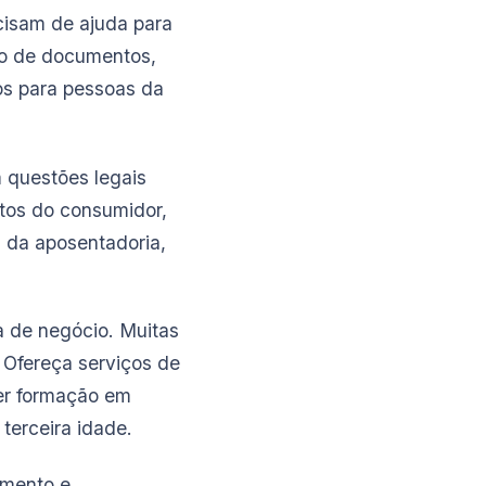
cisam de ajuda para
ão de documentos,
os para pessoas da
m questões legais
itos do consumidor,
s da aposentadoria,
a de negócio. Muitas
 Ofereça serviços de
iver formação em
terceira idade.
amento e