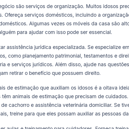
negócio são serviços de organização. Muitos idosos pre
s. Ofereça serviços domésticos, incluindo a organizaç
domésticos. Algumas vezes os móveis da casa são alt
 alguém para ajudar com isso pode ser essencial.
tar assistência jurídica especializada. Se especialize e
sos, como planejamento patrimonial, testamentos e dire
ia e serviços jurídicos. Além disso, ajude nas questõe
am retirar o benefício que possuem direito.
s de estimação que auxiliam os idosos é a oitava idei
 têm animais de estimação que precisam de cuidados.
s de cachorro e assistência veterinária domiciliar. Se t
is, treine para que eles possam auxiliar as pessoas da 
cer aulas e treinamento para cuidadores. Forneça trein