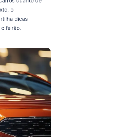
carros quanto de
xto, o
tilha dicas
o feirão.